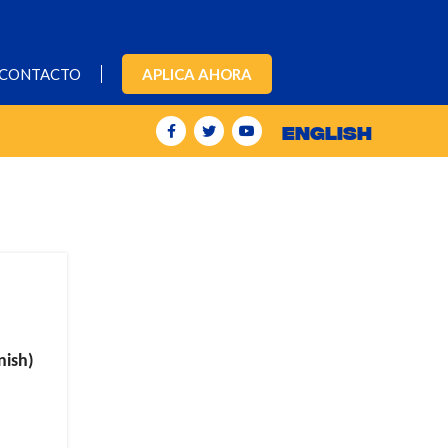
CONTACTO
APLICA AHORA
ENGLISH
nish)