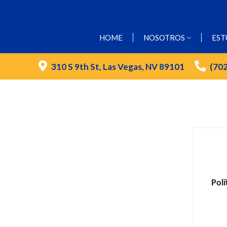
HOME
NOSOTROS
EST
310 S 9th St, Las Vegas, NV 89101
(70
Polí