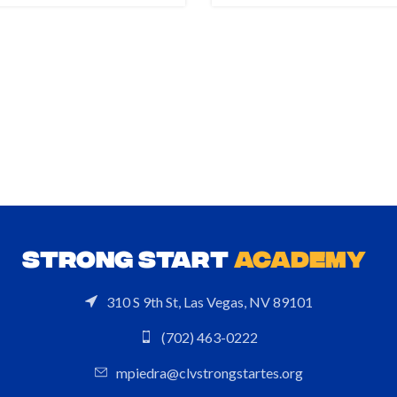
STRONG START
ACADEMY
310 S 9th St, Las Vegas, NV 89101
(702) 463-0222
mpiedra@clvstrongstartes.org